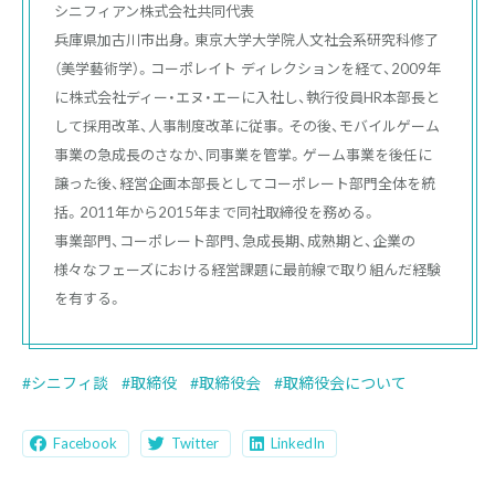
シニフィアン株式会社共同代表

兵庫県加古川市出身。東京大学大学院人文社会系研究科修了
（美学藝術学）。コーポレイト ディレクションを経て、2009年
に株式会社ディー・エヌ・エーに入社し、執行役員HR本部長と
して採用改革、人事制度改革に従事。その後、モバイルゲーム
事業の急成長のさなか、同事業を管掌。ゲーム事業を後任に
譲った後、経営企画本部長としてコーポレート部門全体を統
括。2011年から2015年まで同社取締役を務める。

事業部門、コーポレート部門、急成長期、成熟期と、企業の
様々なフェーズにおける経営課題に最前線で取り組んだ経験
を有する。
シニフィ談
取締役
取締役会
取締役会について
Facebook
Twitter
LinkedIn