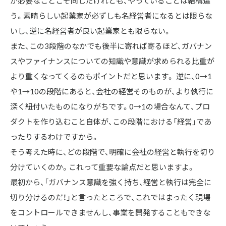
が必要なことこそ同じだけれども、やっていることは結構違
う。素晴らしい起業家が必ずしも名経営者になるとは限らな
いし、逆に名経営者が良い起業家とも限らない。

また、この3段階のなかでも後半に寄れば寄るほど、ガバナン
スやファイナンスについての知識や意識が求められる比重が
より重くなってくるのもポイントだと思います。 逆に、0→1
や1→10の段階にあると、会社の経営そのものが、より執行に
深く紐付いたものになりがちです。0→1の場合なんて、プロ
ダクトを作り込むこと自体が、この段階における「経営」であ
ったりするわけですから。

そう考えた時に、どの段階で、明確に会社の経営と執行を切り
分けていくのか。これって重要な論点だと思いますよ。

最初から、「ガバナンス意識を強く持ち、経営と執行は完全に
切り分けるのだ！」と言ったところで、これではまったく現場
をコントロールできませんし、事業を開発することもできな