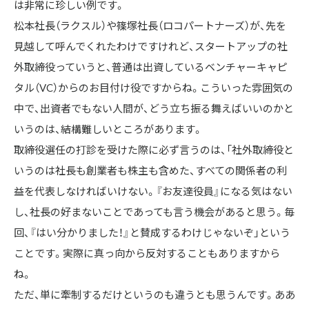
は非常に珍しい例です。

松本社長（ラクスル）や篠塚社長（ロコパートナーズ）が、先を
見越して呼んでくれたわけですけれど、スタートアップの社
外取締役っていうと、普通は出資しているベンチャーキャピ
タル（VC）からのお目付け役ですからね。こういった雰囲気の
中で、出資者でもない人間が、どう立ち振る舞えばいいのかと
いうのは、結構難しいところがあります。

取締役選任の打診を受けた際に必ず言うのは、「社外取締役と
いうのは社長も創業者も株主も含めた、すべての関係者の利
益を代表しなければいけない。『お友達役員』になる気はない
し、社長の好まないことであっても言う機会があると思う。毎
回、『はい分かりました！』と賛成するわけじゃないぞ」という
ことです。実際に真っ向から反対することもありますから
ね。

ただ、単に牽制するだけというのも違うとも思うんです。ああ