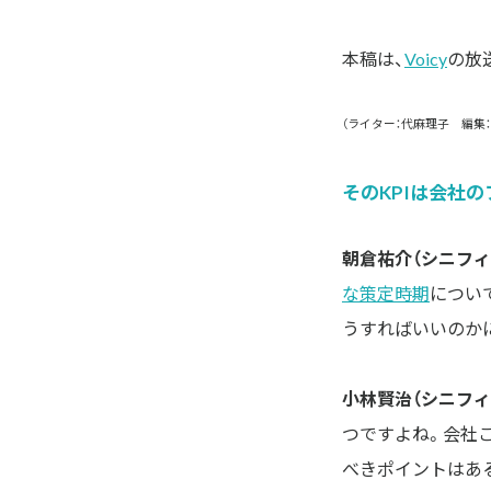
本稿は、
Voicy
の放
（ライター：代麻理子 編集
そのKPIは会社
朝倉祐介（シニフィ
な策定時期
につい
うすればいいのか
小林賢治（シニフィ
つですよね。会社
べきポイントはあ