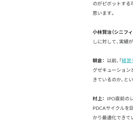
のがピボットする
思います。
小林賢治（シニフィ
しに対して、実績
朝倉：
以前、「
経営
グゼキューション
きているのか、と
村上：
IPO直前
PDCAサイクルを
かり最適化できて